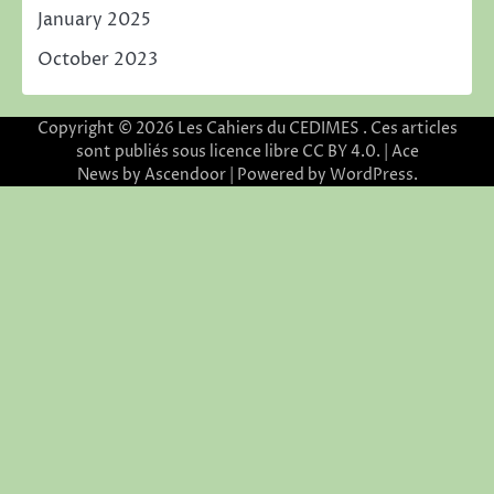
January 2025
October 2023
Copyright © 2026
Les Cahiers du CEDIMES
. Ces articles
sont publiés sous licence libre CC BY 4.0. | Ace
News by
Ascendoor
| Powered by
WordPress
.