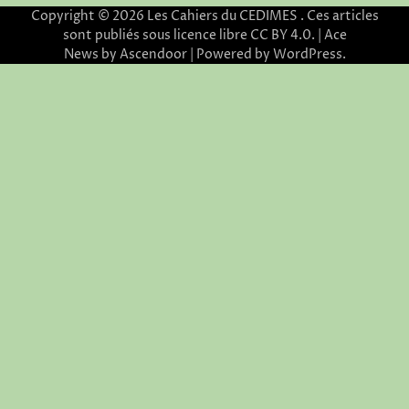
Copyright © 2026
Les Cahiers du CEDIMES
. Ces articles
sont publiés sous licence libre CC BY 4.0. | Ace
News by
Ascendoor
| Powered by
WordPress
.