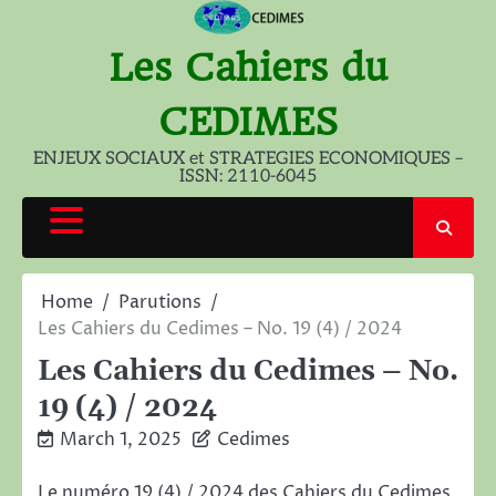
Skip
to
Les Cahiers du
content
CEDIMES
ENJEUX SOCIAUX et STRATEGIES ECONOMIQUES –
ISSN: 2110-6045
Home
Parutions
Les Cahiers du Cedimes – No. 19 (4) / 2024
Les Cahiers du Cedimes – No.
19 (4) / 2024
March 1, 2025
Cedimes
Le numéro 19 (4) / 2024 des Cahiers du Cedimes